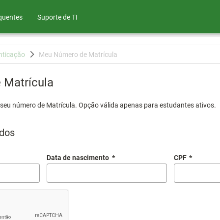
quentes
Suporte de TI
nticação
Meu Número de Matrícula
Matrícula
 seu número de Matrícula. Opção válida apenas para estudantes ativos.
dos
Data de nascimento
*
CPF
*