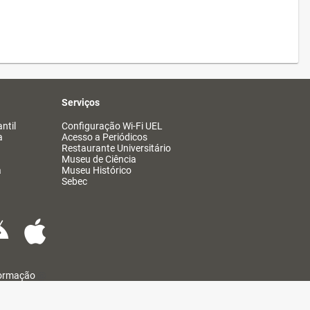
Serviços
ntil
Configuração Wi-Fi UEL
a
Acesso a Periódicos
Restaurante Universitário
Museu de Ciência
a
Museu Histórico
Sebec
formação
@