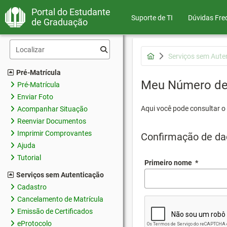
Portal do Estudante
Suporte de TI
Dúvidas Fre
de Graduação
Serviços sem Aute
Pré-Matrícula
Meu Número de 
Pré-Matrícula
Enviar Foto
Aqui você pode consultar o
Acompanhar Situação
Reenviar Documentos
Imprimir Comprovantes
Confirmação de da
Ajuda
Tutorial
Primeiro nome
*
Serviços sem Autenticação
Cadastro
Cancelamento de Matrícula
Emissão de Certificados
eProtocolo