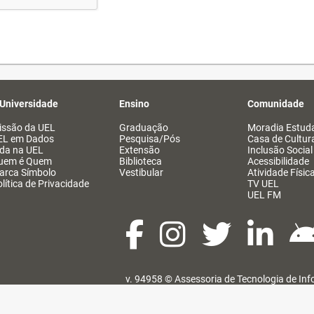
 Universidade
Ensino
Comunidade
issão da UEL
Graduação
Moradia Estuda
EL em Dados
Pesquisa/Pós
Casa de Cultur
ida na UEL
Extensão
Inclusão Social
uem é Quem
Biblioteca
Acessibilidade
arca Símbolo
Vestibular
Atividade Físic
lítica de Privacidade
TV UEL
UEL FM
v. 94958 ©
Assessoria de Tecnologia de In