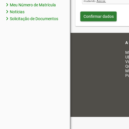
Meu Número de Matrícula
Notícias
Confirmar dados
Solicitação de Documentos
A
M
U
V
Q
M
Po