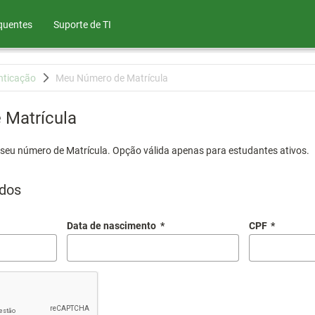
quentes
Suporte de TI
nticação
Meu Número de Matrícula
Matrícula
 seu número de Matrícula. Opção válida apenas para estudantes ativos.
dos
Data de nascimento
*
CPF
*