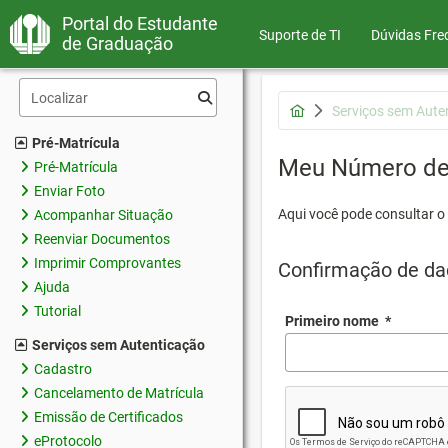
Portal do Estudante
Suporte de TI
Dúvidas Fre
de Graduação
Serviços sem Aute
Pré-Matrícula
Meu Número de 
Pré-Matrícula
Enviar Foto
Aqui você pode consultar o
Acompanhar Situação
Reenviar Documentos
Imprimir Comprovantes
Confirmação de da
Ajuda
Tutorial
Primeiro nome
*
Serviços sem Autenticação
Cadastro
Cancelamento de Matrícula
Emissão de Certificados
eProtocolo