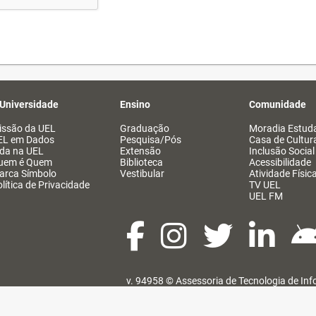
 Universidade
Ensino
Comunidade
issão da UEL
Graduação
Moradia Estuda
EL em Dados
Pesquisa/Pós
Casa de Cultur
ida na UEL
Extensão
Inclusão Social
uem é Quem
Biblioteca
Acessibilidade
arca Símbolo
Vestibular
Atividade Físic
lítica de Privacidade
TV UEL
UEL FM
v. 94958 ©
Assessoria de Tecnologia de In