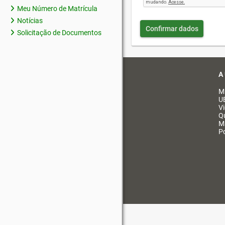
Meu Número de Matrícula
Notícias
Confirmar dados
Solicitação de Documentos
A
M
U
V
Q
M
Po