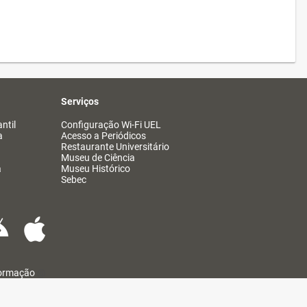
Serviços
ntil
Configuração Wi-Fi UEL
a
Acesso a Periódicos
Restaurante Universitário
Museu de Ciência
a
Museu Histórico
Sebec
formação
@