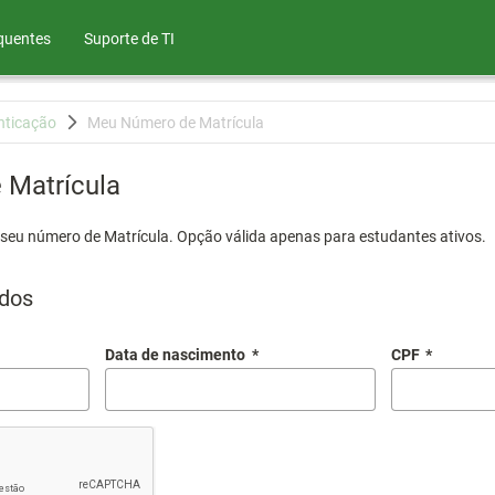
quentes
Suporte de TI
nticação
Meu Número de Matrícula
Matrícula
 seu número de Matrícula. Opção válida apenas para estudantes ativos.
dos
Data de nascimento
*
CPF
*