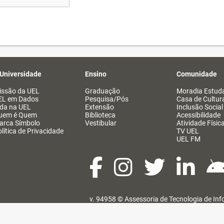
 Universidade
Ensino
Comunidade
issão da UEL
Graduação
Moradia Estuda
EL em Dados
Pesquisa/Pós
Casa de Cultur
ida na UEL
Extensão
Inclusão Social
uem é Quem
Biblioteca
Acessibilidade
arca Símbolo
Vestibular
Atividade Físic
lítica de Privacidade
TV UEL
UEL FM
v. 94958 ©
Assessoria de Tecnologia de In