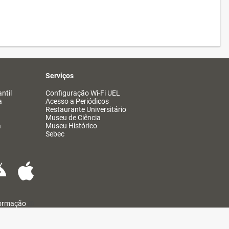
Serviços
ntil
Configuração Wi-Fi UEL
a
Acesso a Periódicos
Restaurante Universitário
Museu de Ciência
a
Museu Histórico
Sebec
formação
@