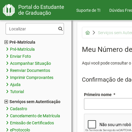
Portal do Estudante
Suporte de TI
Dúvidas Fre
de Graduação
Serviços sem Aute
Pré-Matrícula
Meu Número de 
Pré-Matrícula
Enviar Foto
Aqui você pode consultar o
Acompanhar Situação
Reenviar Documentos
Imprimir Comprovantes
Confirmação de da
Ajuda
Tutorial
Primeiro nome
*
Serviços sem Autenticação
Cadastro
Cancelamento de Matrícula
Emissão de Certificados
eProtocolo