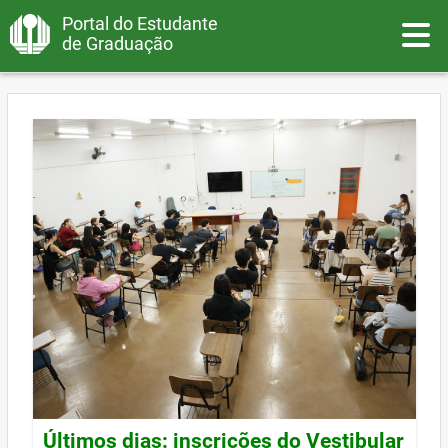
Portal do Estudante
Toggle
de Graduação
Últimos dias: inscrições do Vestibular