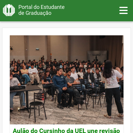
Portal do Estudante
Toggle
de Graduação
Aulão do Cursinho da UEL une revisão