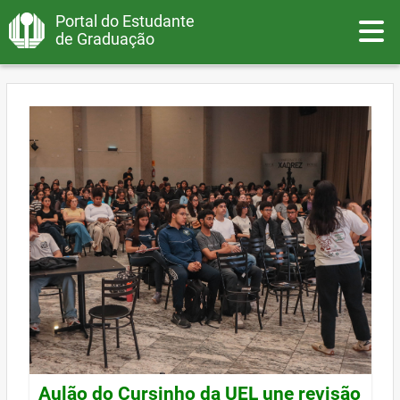
Portal do Estudante
Toggle
de Graduação
Aulão do Cursinho da UEL une revisão