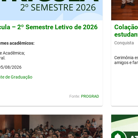
cula – 2º Semestre Letivo de 2026
Colação 
estudan
Conquista
gimes acadêmicos:
de Acadêmica;
Cerimônia es
al.
amigos e fam
 05/08/2026
nte de Graduação
Fonte:
PROGRAD