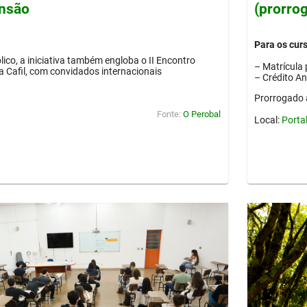
ensão
(prorro
Para os cur
lico, a iniciativa também engloba o II Encontro
– Matrícula 
ia Cafil, com convidados internacionais
– Crédito A
Prorrogado 
Fonte:
O Perobal
Local:
Porta