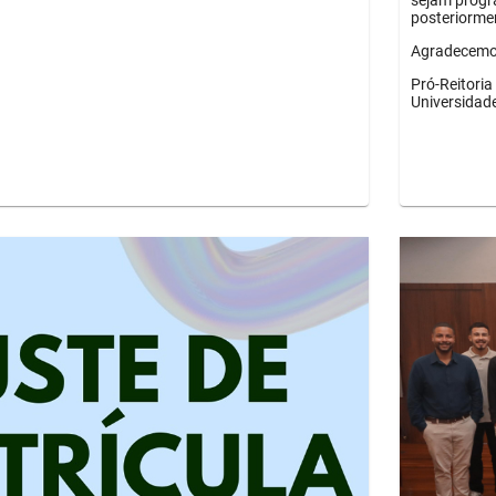
sejam progr
posteriorme
Agradecemos
Pró-Reitori
Universidad