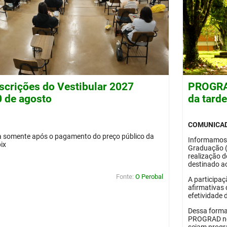
nscrições do Vestibular 2027
PROGRAD
0 de agosto
da tard
COMUNICA
da somente após o pagamento do preço público da
Informamos
pix
Graduação 
realização 
destinado ao
Fonte:
O Perobal
A participaç
afirmativas 
efetividade 
Dessa forma
PROGRAD no 