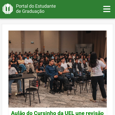
Portal do Estudante
Toggle
de Graduação
Aulão do Cursinho da UEL une revisão