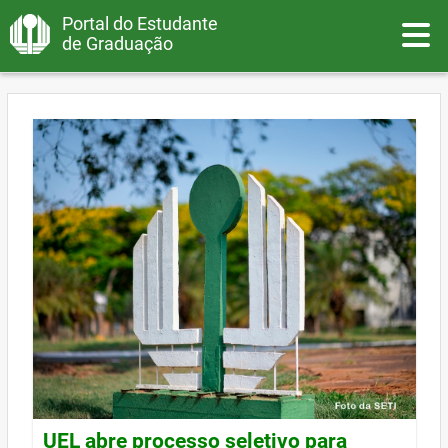
Portal do Estudante
Toggle
de Graduação
UEL abre processo seletivo para