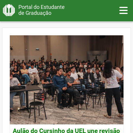
Portal do Estudante
Toggle
de Graduação
Aulão do Cursinho da UEL une revisão