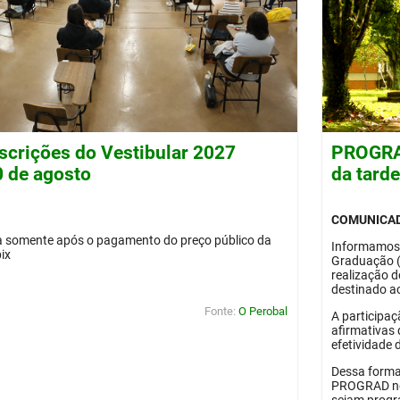
nscrições do Vestibular 2027
PROGRAD
0 de agosto
da tard
COMUNICA
da somente após o pagamento do preço público da
Informamos
pix
Graduação 
realização 
destinado ao
Fonte:
O Perobal
A participaç
afirmativas 
efetividade 
Dessa forma
PROGRAD no 