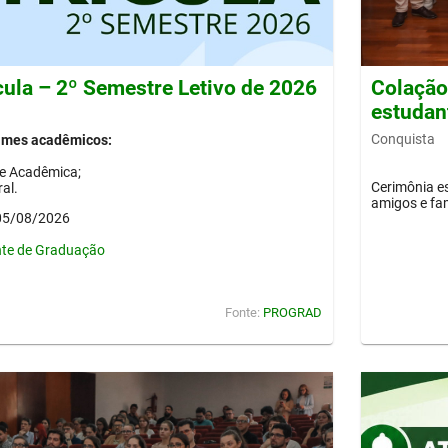
cula – 2º Semestre Letivo de 2026
Colação 
estudan
Conquista
gimes acadêmicos:
de Acadêmica;
Cerimônia es
al.
amigos e fam
 05/08/2026
nte de Graduação
Fonte:
PROGRAD