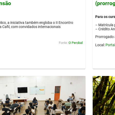
ensão
(prorro
Para os cur
lico, a iniciativa também engloba o II Encontro
– Matrícula 
ia Cafil, com convidados internacionais
– Crédito A
Prorrogado 
Fonte:
O Perobal
Local:
Porta