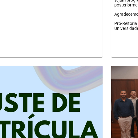
sejam progr
posteriorme
Agradecemos
Pró-Reitori
Universidad