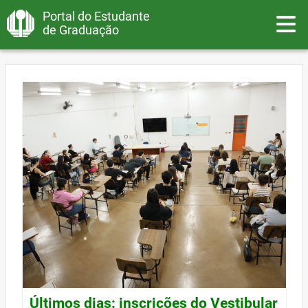
Portal do Estudante
Toggle
de Graduação
Últimos dias: inscrições do Vestibular