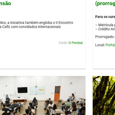
ensão
(prorro
Para os cur
lico, a iniciativa também engloba o II Encontro
– Matrícula 
ia Cafil, com convidados internacionais
– Crédito A
Prorrogado 
Fonte:
O Perobal
Local:
Porta