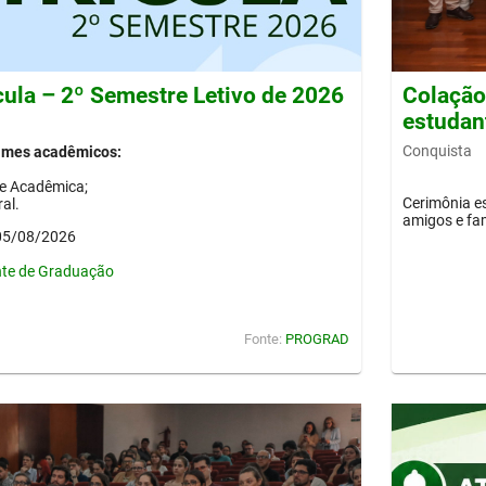
cula – 2º Semestre Letivo de 2026
Colação 
estudan
Conquista
gimes acadêmicos:
de Acadêmica;
Cerimônia es
al.
amigos e fam
 05/08/2026
nte de Graduação
Fonte:
PROGRAD