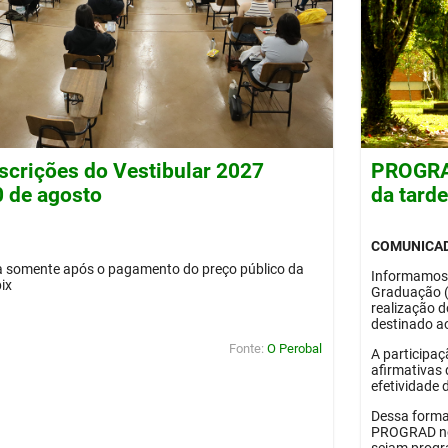
nscrições do Vestibular 2027
PROGRAD
0 de agosto
da tard
COMUNICA
da somente após o pagamento do preço público da
Informamos
pix
Graduação 
realização 
destinado ao
Fonte:
O Perobal
A participaç
afirmativas 
efetividade 
Dessa forma
PROGRAD no 