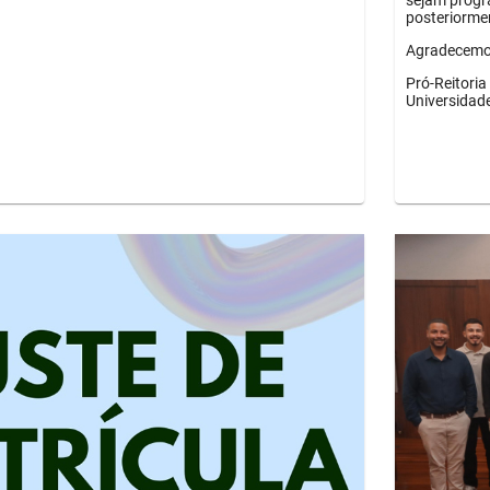
sejam progr
posteriorme
Agradecemos
Pró-Reitori
Universidad