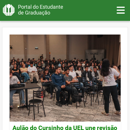
Portal do Estudante
Toggle
de Graduação
Aulão do Cursinho da UEL une revisão