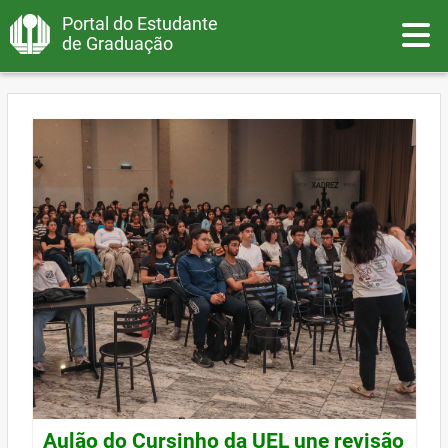
Portal do Estudante
Toggle
de Graduação
Aulão do Cursinho da UEL une revisão