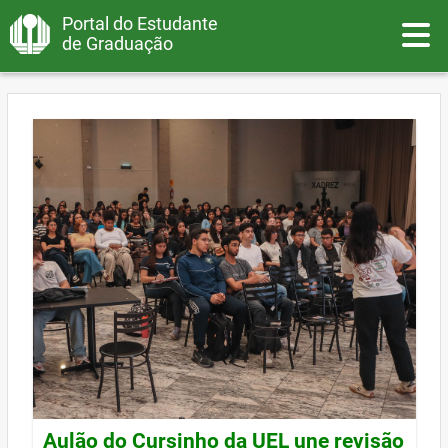
Portal do Estudante
Toggle
de Graduação
Aulão do Cursinho da UEL une revisão