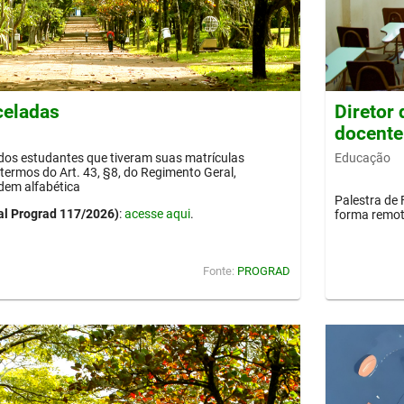
celadas
Diretor
docente
Educação
 dos estudantes que tiveram suas matrículas
termos do Art. 43, §8, do Regimento Geral,
dem alfabética
Palestra de 
al Prograd 117/2026)
:
acesse aqui
.
forma remot
Fonte:
PROGRAD