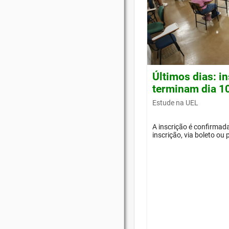
Últimos dias: i
terminam dia 1
Estude na UEL
A inscrição é confirma
inscrição, via boleto ou 