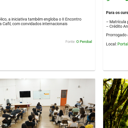
Para os cur
lico, a iniciativa também engloba o II Encontro
– Matrícula 
ia Cafil, com convidados internacionais
– Crédito A
Prorrogado 
Fonte:
O Perobal
Local:
Porta