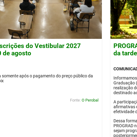
nscrições do Vestibular 2027
PROGRAD
0 de agosto
da tard
COMUNICA
da somente após o pagamento do preço público da
Informamos
pix
Graduação 
realização 
destinado ao
Fonte:
O Perobal
A participaç
afirmativas 
efetividade 
Dessa forma
PROGRAD no 
sejam progr
posteriorme