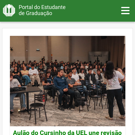
Portal do Estudante
Toggle
de Graduação
Aulão do Cursinho da UEL une revisão