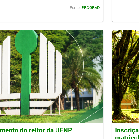
Fonte:
PROGRAD
imento do reitor da UENP
Inscriç
matricu