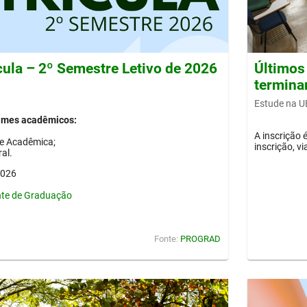
cula – 2º Semestre Letivo de 2026
Últimos
termina
Estude na U
gimes acadêmicos:
A inscrição
de Acadêmica;
inscrição, vi
al.
2026
nte de Graduação
Fonte:
PROGRAD