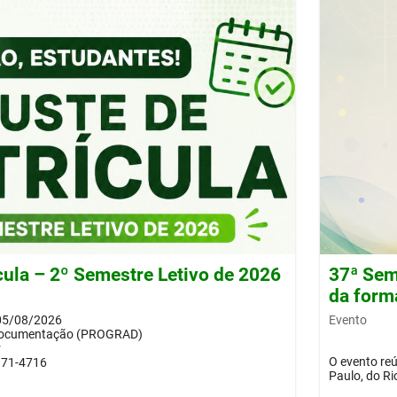
cula – 2º Semestre Letivo de 2026
37ª Sem
da form
Evento
 05/08/2026
e Documentação (PROGRAD)
r
O evento reú
371-4716
Paulo, do Ri