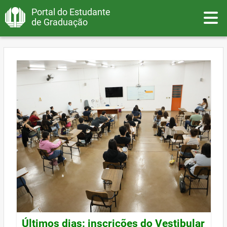
Portal do Estudante
Toggle
de Graduação
Últimos dias: inscrições do Vestibular