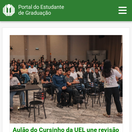
Portal do Estudante
Toggle
de Graduação
Aulão do Cursinho da UEL une revisão