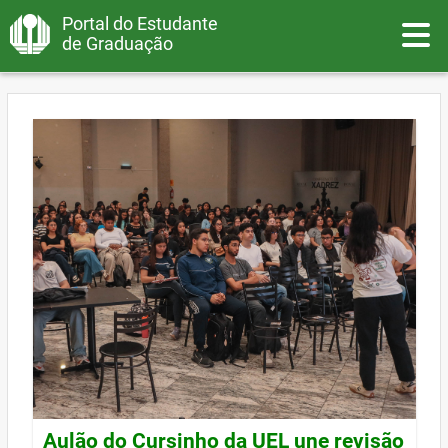
Portal do Estudante
Toggle
de Graduação
Aulão do Cursinho da UEL une revisão