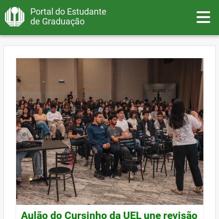
Portal do Estudante
Toggle
de Graduação
Aulão do Cursinho da UEL une revisão