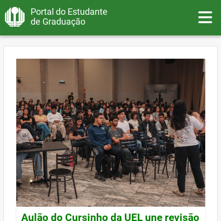
Portal do Estudante
Toggle
de Graduação
Aulão do Cursinho da UEL une revisão