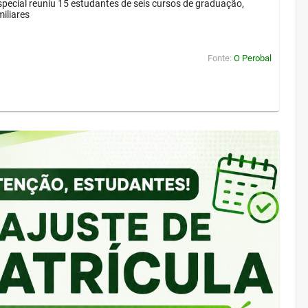
pecial reuniu 15 estudantes de seis cursos de graduação,
iliares
Fonte:
O Perobal