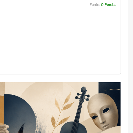
Fonte:
O Perobal