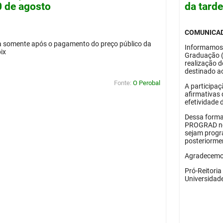
0 de agosto
da tard
COMUNICA
da somente após o pagamento do preço público da
Informamos
pix
Graduação 
realização 
destinado ao
Fonte:
O Perobal
A participaç
afirmativas 
efetividade 
Dessa forma
PROGRAD no 
sejam progr
posteriorme
Agradecemos
Pró-Reitori
Universidad