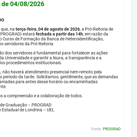
e de 04/08/2026
DO
 que, na
terça-feira, 04 de agosto de 2026
, a Pró-Reitoria de
(PROGRAD) estará
fechada a partir das 14h
, em razão da
do Curso de Formação da Banca de Heteroidentificação,
s servidores da Pró-Reitoria.
ão dos servidores é fundamental para fortalecer as ações
da Universidade e garantir a lisura, a transparência e a
dos procedimentos institucionais.
, não haverá atendimento presencial nem remoto pela
período da tarde. Solicitamos, gentilmente, que as demandas
amadas para antes desse horário ou encaminhadas
nte.
 a compreensão e a colaboração de todos.
a de Graduação – PROGRAD
e Estadual de Londrina – UEL
Fonte:
PROGRAD