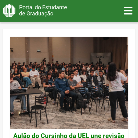
Portal do Estudante
Toggle
de Graduação
Aulão do Cursinho da UEL une revisão