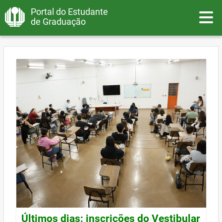
Portal do Estudante
Toggle
de Graduação
Últimos dias: inscrições do Vestibular