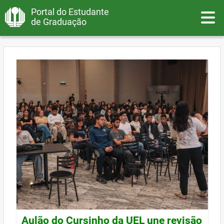
Portal do Estudante
Toggle
de Graduação
Aulão do Cursinho da UEL une revisão