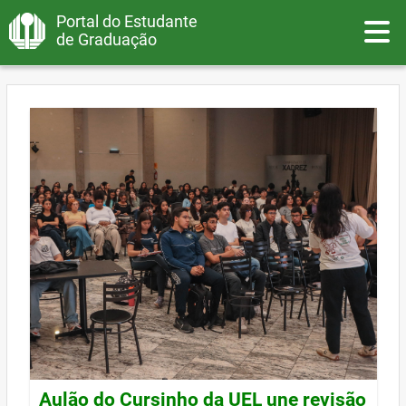
Portal do Estudante
Toggle
de Graduação
Aulão do Cursinho da UEL une revisão