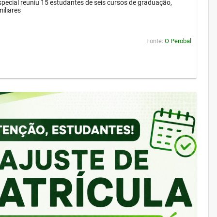
pecial reuniu 15 estudantes de seis cursos de graduação,
iliares
Fonte:
O Perobal