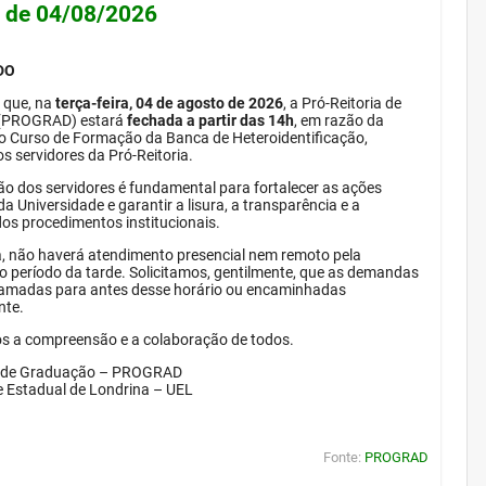
e de 04/08/2026
DO
 que, na
terça-feira, 04 de agosto de 2026
, a Pró-Reitoria de
(PROGRAD) estará
fechada a partir das 14h
, em razão da
do Curso de Formação da Banca de Heteroidentificação,
s servidores da Pró-Reitoria.
ão dos servidores é fundamental para fortalecer as ações
da Universidade e garantir a lisura, a transparência e a
dos procedimentos institucionais.
, não haverá atendimento presencial nem remoto pela
período da tarde. Solicitamos, gentilmente, que as demandas
amadas para antes desse horário ou encaminhadas
nte.
 a compreensão e a colaboração de todos.
a de Graduação – PROGRAD
e Estadual de Londrina – UEL
Fonte:
PROGRAD