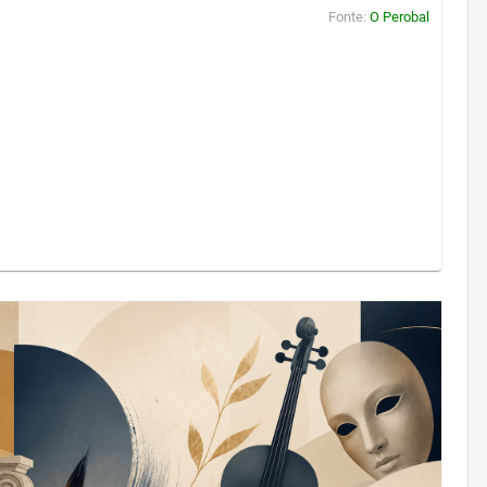
Fonte:
O Perobal