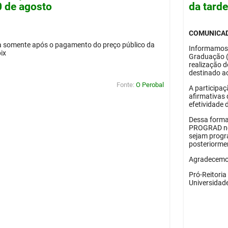
0 de agosto
da tard
COMUNICA
da somente após o pagamento do preço público da
Informamos
pix
Graduação 
realização 
destinado ao
Fonte:
O Perobal
A participaç
afirmativas 
efetividade 
Dessa forma
PROGRAD no 
sejam progr
posteriorme
Agradecemos
Pró-Reitori
Universidad