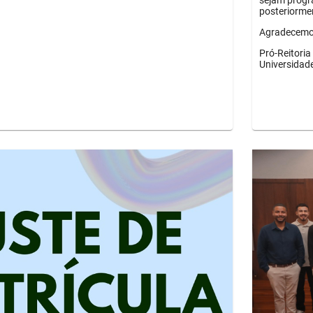
sejam progr
posteriorme
Agradecemos
Pró-Reitori
Universidad