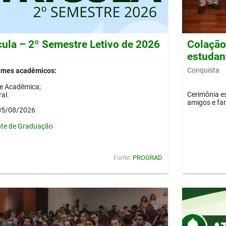
cula – 2º Semestre Letivo de 2026
Colação 
estudan
Conquista
gimes acadêmicos:
de Acadêmica;
Cerimônia es
al.
amigos e fam
 05/08/2026
nte de Graduação
Fonte:
PROGRAD