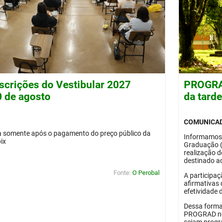
nscrições do Vestibular 2027
PROGRAD
0 de agosto
da tard
COMUNICA
da somente após o pagamento do preço público da
Informamos
pix
Graduação 
realização 
destinado ao
Fonte:
O Perobal
A participaç
afirmativas 
efetividade 
Dessa forma
PROGRAD no 