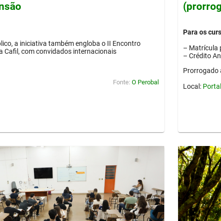
ensão
(prorro
Para os cur
lico, a iniciativa também engloba o II Encontro
– Matrícula 
ia Cafil, com convidados internacionais
– Crédito A
Prorrogado 
Fonte:
O Perobal
Local:
Porta