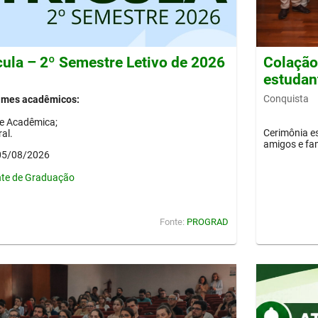
cula – 2º Semestre Letivo de 2026
Colação 
estudan
Conquista
gimes acadêmicos:
de Acadêmica;
Cerimônia es
al.
amigos e fam
 05/08/2026
nte de Graduação
Fonte:
PROGRAD