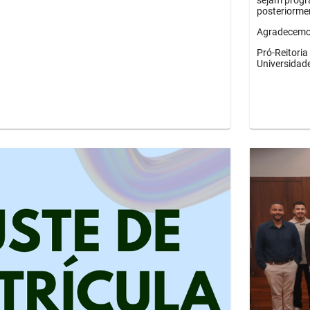
sejam progr
posteriorme
Agradecemos
Pró-Reitori
Universidad