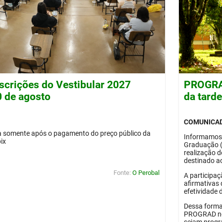
nscrições do Vestibular 2027
PROGRAD
0 de agosto
da tard
COMUNICA
da somente após o pagamento do preço público da
Informamos
pix
Graduação 
realização 
destinado ao
Fonte:
O Perobal
A participaç
afirmativas 
efetividade 
Dessa forma
PROGRAD no 