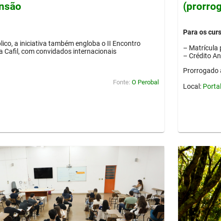
ensão
(prorro
Para os cur
lico, a iniciativa também engloba o II Encontro
– Matrícula 
ia Cafil, com convidados internacionais
– Crédito A
Prorrogado 
Fonte:
O Perobal
Local:
Porta