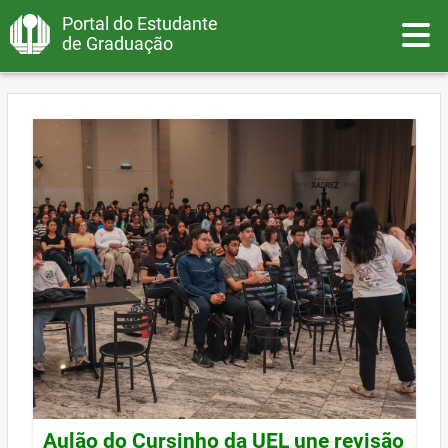
Portal do Estudante
Toggle
de Graduação
Aulão do Cursinho da UEL une revisão