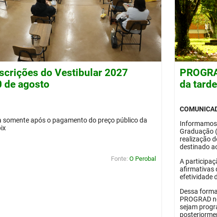
nscrições do Vestibular 2027
PROGRAD
0 de agosto
da tard
COMUNICA
da somente após o pagamento do preço público da
Informamos
pix
Graduação 
realização 
destinado ao
Fonte:
O Perobal
A participaç
afirmativas 
efetividade 
Dessa forma
PROGRAD no 
sejam progr
posteriorme