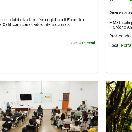
Para os cur
lico, a iniciativa também engloba o II Encontro
– Matrícula 
ia Cafil, com convidados internacionais
– Crédito A
Prorrogado 
Fonte:
O Perobal
Local:
Porta