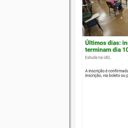
Últimos dias: i
terminam dia 1
Estude na UEL
A inscrição é confirma
inscrição, via boleto ou 