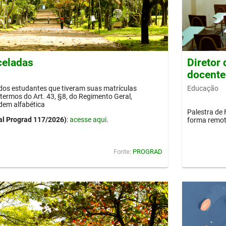
celadas
Diretor
docente
Educação
 dos estudantes que tiveram suas matrículas
termos do Art. 43, §8, do Regimento Geral,
dem alfabética
Palestra de 
al Prograd 117/2026)
:
acesse aqui
.
forma remot
Fonte:
PROGRAD