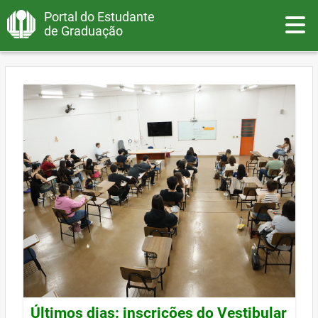
Portal do Estudante
Toggle
de Graduação
Últimos dias: inscrições do Vestibular