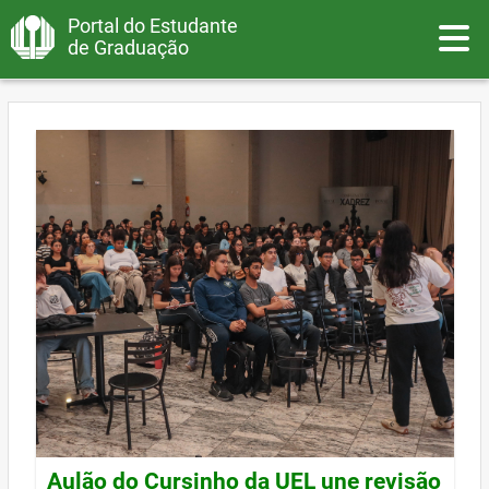
Portal do Estudante
Toggle
de Graduação
Aulão do Cursinho da UEL une revisão