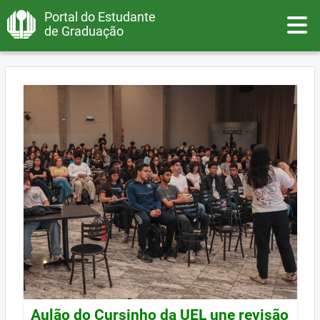
Portal do Estudante
Toggle
de Graduação
Aulão do Cursinho da UEL une revisão