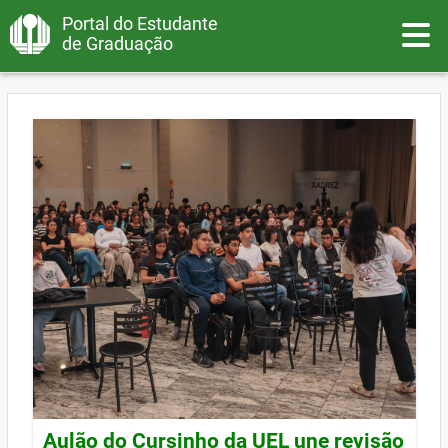
Portal do Estudante
Toggle
de Graduação
Aulão do Cursinho da UEL une revisão