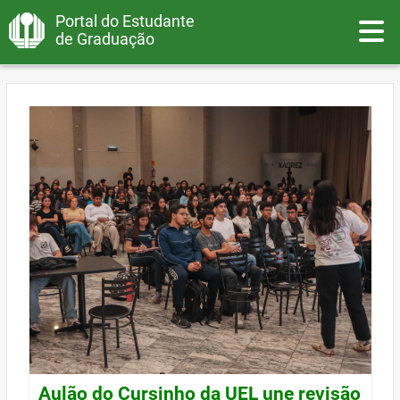
Portal do Estudante
Toggle
de Graduação
Aulão do Cursinho da UEL une revisão