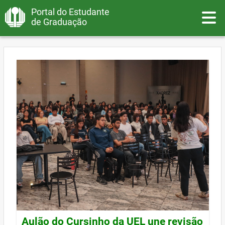
Portal do Estudante
Toggle
de Graduação
Aulão do Cursinho da UEL une revisão