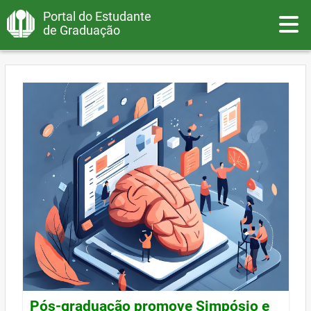
Portal do Estudante
Toggle
de Graduação
Pós-graduação promove Simpósio e