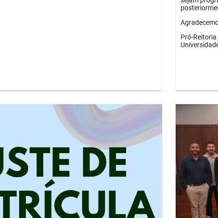
sejam progr
posteriorme
Agradecemos
Pró-Reitori
Universidad