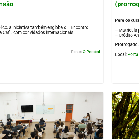
ensão
(prorro
Para os cur
lico, a iniciativa também engloba o II Encontro
– Matrícula 
ia Cafil, com convidados internacionais
– Crédito A
Prorrogado 
Fonte:
O Perobal
Local:
Porta