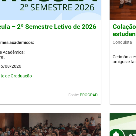
cula – 2º Semestre Letivo de 2026
Colação 
estudan
Conquista
gimes acadêmicos:
de Acadêmica;
Cerimônia es
al.
amigos e fam
 05/08/2026
nte de Graduação
Fonte:
PROGRAD