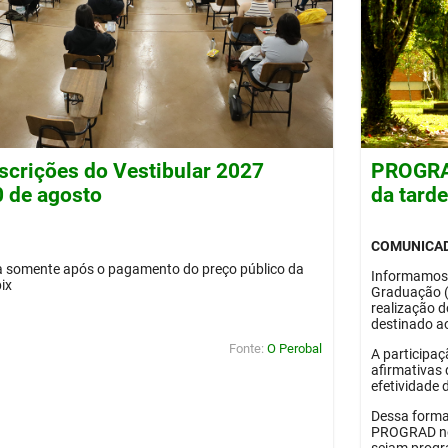
nscrições do Vestibular 2027
PROGRAD
0 de agosto
da tard
COMUNICA
da somente após o pagamento do preço público da
Informamos
pix
Graduação 
realização 
destinado ao
Fonte:
O Perobal
A participaç
afirmativas 
efetividade 
Dessa forma
PROGRAD no 