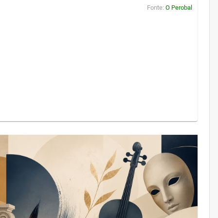
Fonte:
O Perobal