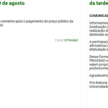
0 de agosto
da tard
COMUNICA
da somente após o pagamento do preço público da
Informamos
pix
Graduação 
realização 
destinado ao
Fonte:
O Perobal
A participaç
afirmativas 
efetividade 
Dessa forma
PROGRAD no 
sejam progr
posteriorme
Agradecemos
Pró-Reitori
Universidad