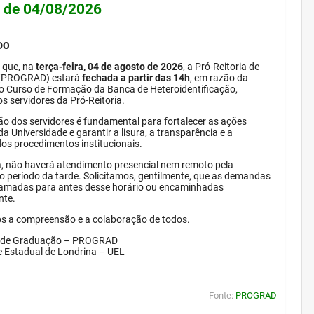
e de 04/08/2026
DO
 que, na
terça-feira, 04 de agosto de 2026
, a Pró-Reitoria de
(PROGRAD) estará
fechada a partir das 14h
, em razão da
do Curso de Formação da Banca de Heteroidentificação,
s servidores da Pró-Reitoria.
ão dos servidores é fundamental para fortalecer as ações
da Universidade e garantir a lisura, a transparência e a
dos procedimentos institucionais.
, não haverá atendimento presencial nem remoto pela
período da tarde. Solicitamos, gentilmente, que as demandas
amadas para antes desse horário ou encaminhadas
nte.
 a compreensão e a colaboração de todos.
a de Graduação – PROGRAD
e Estadual de Londrina – UEL
Fonte:
PROGRAD