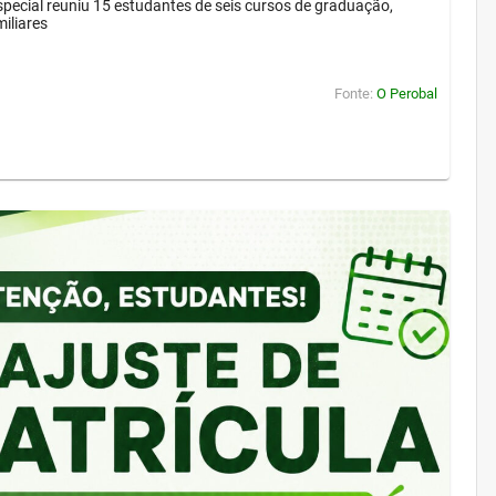
pecial reuniu 15 estudantes de seis cursos de graduação,
iliares
Fonte:
O Perobal