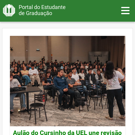
Portal do Estudante
Toggle
de Graduação
Aulão do Cursinho da UEL une revisão