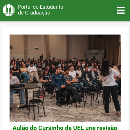
Portal do Estudante
Toggle
de Graduação
Aulão do Cursinho da UEL une revisão