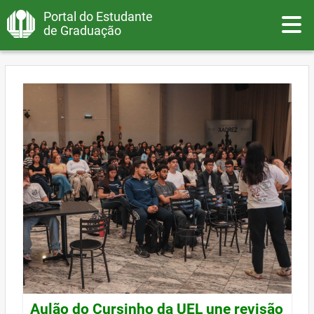
Portal do Estudante
Toggle
de Graduação
Aulão do Cursinho da UEL une revisão