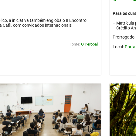
Para os cur
lico, a iniciativa também engloba o II Encontro
– Matrícula 
ia Cafil, com convidados internacionais
– Crédito A
Prorrogado 
Fonte:
O Perobal
Local:
Porta