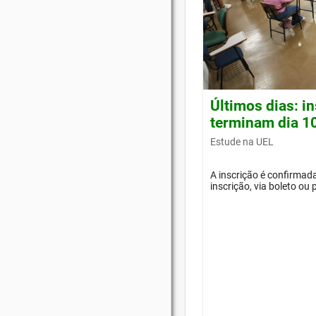
Últimos dias: i
terminam dia 1
Estude na UEL
A inscrição é confirma
inscrição, via boleto ou 