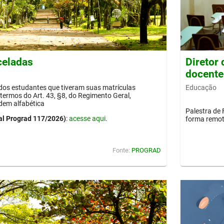
celadas
Diretor
docente
Educação
 dos estudantes que tiveram suas matrículas
termos do Art. 43, §8, do Regimento Geral,
dem alfabética
Palestra de 
al Prograd 117/2026)
:
acesse aqui
.
forma remot
Fonte:
PROGRAD