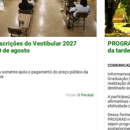
nscrições do Vestibular 2027
PROGRAD
0 de agosto
da tard
COMUNICA
da somente após o pagamento do preço público da
Informamos
pix
Graduação 
realização 
destinado ao
Fonte:
O Perobal
A participaç
afirmativas 
efetividade 
Dessa forma
PROGRAD no 
sejam progr
posteriorme