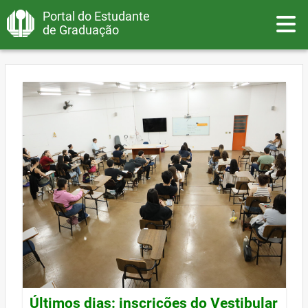
Portal do Estudante
Toggle
de Graduação
Últimos dias: inscrições do Vestibular