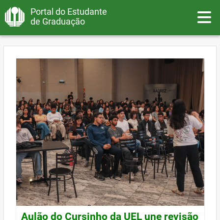
Portal do Estudante
Toggle
de Graduação
Aulão do Cursinho da UEL une revisão