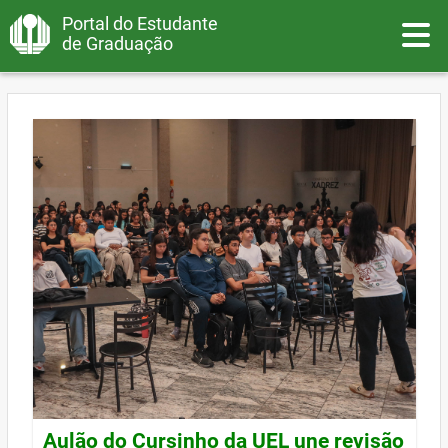
Portal do Estudante
Toggle
de Graduação
Aulão do Cursinho da UEL une revisão